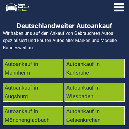
Deutschlandweiter Autoankauf
Wir haben uns auf den Ankauf von Gebrauchten Autos
spezialisiert und kaufen Autos aller Marken und Modelle
Bundesweit an.
Autoankauf in
Autoankauf in
Mannheim
Karlsruhe
Autoankauf in
Autoankauf in
Augsburg
Wiesbaden
Autoankauf in
Autoankauf in
Mönchengladbach
Gelsenkirchen