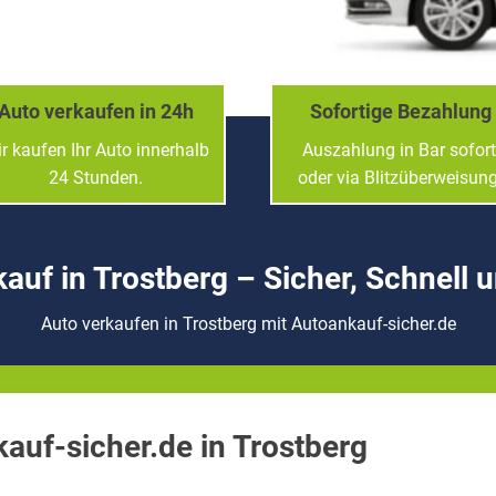
Auto verkaufen in 24h
Sofortige Bezahlung
r kaufen Ihr Auto innerhalb
Auszahlung in Bar sofort
24 Stunden.
oder via Blitzüberweisung
uf in Trostberg – Sicher, Schnell 
Auto verkaufen in Trostberg mit Autoankauf-sicher.de
auf-sicher.de in Trostberg