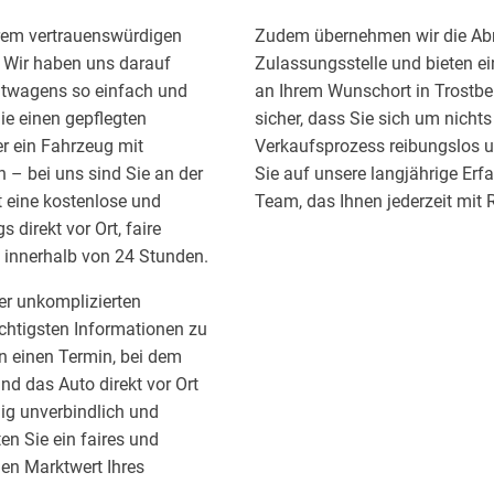
rem vertrauenswürdigen
Zudem übernehmen wir die Abm
. Wir haben uns darauf
Zulassungsstelle und bieten ei
chtwagens so einfach und
an Ihrem Wunschort in Trostber
Sie einen gepflegten
sicher, dass Sie sich um nic
r ein Fahrzeug mit
Verkaufsprozess reibungslos un
– bei uns sind Sie an der
Sie auf unsere langjährige Erf
t eine kostenlose und
Team, das Ihnen jederzeit mit R
 direkt vor Ort, faire
 innerhalb von 24 Stunden.
er unkomplizierten
chtigsten Informationen zu
en einen Termin, bei dem
nd das Auto direkt vor Ort
lig unverbindlich und
en Sie ein faires und
en Marktwert Ihres